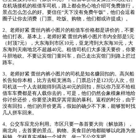
在机场接机的租借车司机，路上都会热心地介绍可免费旅行，
景点怎么怎么的好。要信任“天下没有免费午饭”，他们会逗着
圈子让你去消费（门票、吃饭、购物，他们都或许提成）。
2、老师好紧 蕾丝内裤小图片的租借车价格都是讲价的，不要
他们打表。基本上，老师好紧 蕾丝内裤小图片市内全部是5元
（封顶7元），大东海到市区10元，亚龙湾到大东海30元，大
东海到天南地北不超越40元。租借司机们大多漫天要价，你要
斗胆地砍。不要让宾馆门童叫车，自己走出宾馆门到路上拦过
路车。
3、老师好紧 蕾丝内裤小图片的司机是知名赚回扣的。高兴船
长告知你本相，比方去蜈支洲岛，门票总计是123元/人次，但
司机送一个人去就能得到高达40元的回扣，所以你乃至不给租
借车车费都是有人载你去的，可是，他们仍然会象模象样地给
你讨价还价，你要坚决戳穿其背面的暴利。返程的时分，由于
没有回扣，他们的开价更高，假如的确少不下来，能够暂时找
几人拼车回来。
4、公交车应充分利用。市区只要一条首要大街（解放路），
南北向，去首要的景点、购物、美食目的地都能够以此路为坐
标轴。怎样真实感触一个城市，坐一下公交车吧。