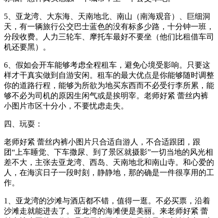
5、亚龙湾、大东海、天南地北、南山（南海观音）、巨细洞
天，有一辆旅行公交巴士蓝色的没有标多少路，十分钟一班，
分段收费。人力三轮车、摩托车最好不要坐（他们比租借车司
机还要黑）。
6、假如会开车能够考虑全程租车，避免心境受影响。只要这
样才干真实做到自游安闲。租车的最大优点是你能够随时调整
你的道路行程，能够为所欲为地买东西而不必受行李所累，能
够不必为司机的原因生闲气或是挨明宰。老师好紧 蕾丝内裤
小图片市区十分小，不要忧虑走失。
四、玩耍：
老师好紧 蕾丝内裤小图片只合适自游人，不合适跟团，跟
团“上车睡觉、下车撒尿、到了景区就摄影”一切当地的风光相
差不大，主张去亚龙湾、西岛、天南地北和南山寺。和心爱的
人，在海滨日子一段时刻，静静地，那的确是一件很享用的工
作。
1、亚龙湾的沙滩与酒店都不错，值得一逛。不必买票，沿着
沙滩走就能进去了。亚龙湾的海滩便是美丽。来老师好紧 蕾