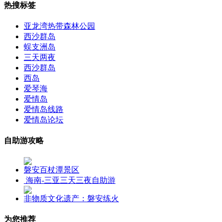
热搜标签
亚龙湾热带森林公园
西沙群岛
蜈支洲岛
三天两夜
西沙群岛
西岛
爱琴海
爱情岛
爱情岛线路
爱情岛论坛
自助游攻略
磐安百杖潭景区
海南-三亚三天三夜自助游
非物质文化遗产：磐安练火
为您推荐