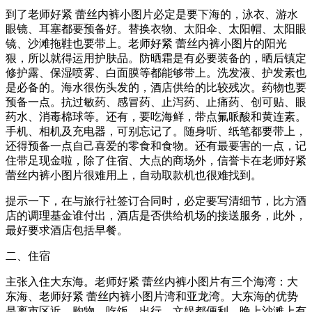
到了老师好紧 蕾丝内裤小图片必定是要下海的，泳衣、游水
眼镜、耳塞都要预备好。替换衣物、太阳伞、太阳帽、太阳眼
镜、沙滩拖鞋也要带上。老师好紧 蕾丝内裤小图片的阳光
狠，所以就得运用护肤品。防晒霜是有必要装备的，晒后镇定
修护露、保湿喷雾、白面膜等都能够带上。洗发液、护发素也
是必备的。海水很伤头发的，酒店供给的比较残次。药物也要
预备一点。抗过敏药、感冒药、止泻药、止痛药、创可贴、眼
药水、消毒棉球等。还有，要吃海鲜，带点氟哌酸和黄连素。
手机、相机及充电器，可别忘记了。随身听、纸笔都要带上，
还得预备一点自己喜爱的零食和食物。还有最要害的一点，记
住带足现金啦，除了住宿、大点的商场外，信誉卡在老师好紧
蕾丝内裤小图片很难用上，自动取款机也很难找到。
提示一下，在与旅行社签订合同时，必定要写清细节，比方酒
店的调理基金谁付出，酒店是否供给机场的接送服务，此外，
最好要求酒店包括早餐。
二、住宿
主张入住大东海。老师好紧 蕾丝内裤小图片有三个海湾：大
东海、老师好紧 蕾丝内裤小图片湾和亚龙湾。大东海的优势
是离市区近，购物、吃饭、出行、文娱都便利，晚上沙滩上有