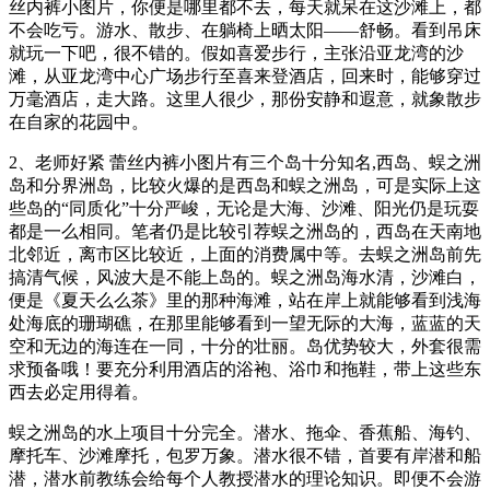
丝内裤小图片，你便是哪里都不去，每天就呆在这沙滩上，都
不会吃亏。游水、散步、在躺椅上晒太阳——舒畅。看到吊床
就玩一下吧，很不错的。假如喜爱步行，主张沿亚龙湾的沙
滩，从亚龙湾中心广场步行至喜来登酒店，回来时，能够穿过
万毫酒店，走大路。这里人很少，那份安静和遐意，就象散步
在自家的花园中。
2、老师好紧 蕾丝内裤小图片有三个岛十分知名,西岛、蜈之洲
岛和分界洲岛，比较火爆的是西岛和蜈之洲岛，可是实际上这
些岛的“同质化”十分严峻，无论是大海、沙滩、阳光仍是玩耍
都是一么相同。笔者仍是比较引荐蜈之洲岛的，西岛在天南地
北邻近，离市区比较近，上面的消费属中等。去蜈之洲岛前先
搞清气候，风波大是不能上岛的。蜈之洲岛海水清，沙滩白，
便是《夏天么么茶》里的那种海滩，站在岸上就能够看到浅海
处海底的珊瑚礁，在那里能够看到一望无际的大海，蓝蓝的天
空和无边的海连在一同，十分的壮丽。岛优势较大，外套很需
求预备哦！要充分利用酒店的浴袍、浴巾和拖鞋，带上这些东
西去必定用得着。
蜈之洲岛的水上项目十分完全。潜水、拖伞、香蕉船、海钓、
摩托车、沙滩摩托，包罗万象。潜水很不错，首要有岸潜和船
潜，潜水前教练会给每个人教授潜水的理论知识。即便不会游