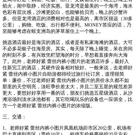
焰火，闹中取静，经济实惠。亚龙湾是最美的一个海湾，海水
色彩有层次感，沙滩更皎白，也能够拾贝壳，晚上的沙蟹许
多。但亚龙湾酒店的消费相对也是最高的，离市区很远（30多
公里），购物、吃饭、出行都不便利。MONEY答应的话，乃
至能够考虑在蜈支洲岛的茅草屋住上一个晚上。
挑选酒店最好是海滨的酒店，或者是有私家海滩的酒店。大可
不必多花银子住海景房。其实，每天除了晚上睡觉，呆在房间
的时刻不多，有兴致凭栏望海的时分，早想着直接奔向大海
了。此外，老师好紧 蕾丝内裤小图片的老酒店许多，最好入
住新完工的酒店，其硬件设备相对较好。一般来说，去老师好
紧 蕾丝内裤小图片自助游都得经过旅行社订房，道理很简
单：廉价，不过老师好紧 蕾丝内裤小图片的房价永久都不如
那里的天空明亮，淡旺季价差太大，并且二至五星的规范差异
更大，要想好好享用一番的话，朋友们挑选五星级酒店，从沙
滩浴场到淡水泳池都有，其它吃喝玩乐的设备也一应俱全，比
方一个老师好紧 蕾丝内裤小图片的浓缩版。
三、交通：
1、老师好紧 蕾丝内裤小图片凤凰机场距市区20公里，机场有
巴士直接到市区（票价10元），租借车价格要操控35元左右。