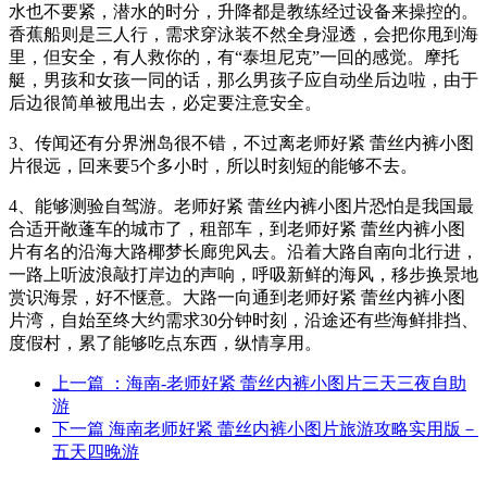
水也不要紧，潜水的时分，升降都是教练经过设备来操控的。
香蕉船则是三人行，需求穿泳装不然全身湿透，会把你甩到海
里，但安全，有人救你的，有“泰坦尼克”一回的感觉。摩托
艇，男孩和女孩一同的话，那么男孩子应自动坐后边啦，由于
后边很简单被甩出去，必定要注意安全。
3、传闻还有分界洲岛很不错，不过离老师好紧 蕾丝内裤小图
片很远，回来要5个多小时，所以时刻短的能够不去。
4、能够测验自驾游。老师好紧 蕾丝内裤小图片恐怕是我国最
合适开敞蓬车的城市了，租部车，到老师好紧 蕾丝内裤小图
片有名的沿海大路椰梦长廊兜风去。沿着大路自南向北行进，
一路上听波浪敲打岸边的声响，呼吸新鲜的海风，移步换景地
赏识海景，好不惬意。大路一向通到老师好紧 蕾丝内裤小图
片湾，自始至终大约需求30分钟时刻，沿途还有些海鲜排挡、
度假村，累了能够吃点东西，纵情享用。
上一篇
：海南-老师好紧 蕾丝内裤小图片三天三夜自助
游
下一篇
海南老师好紧 蕾丝内裤小图片旅游攻略实用版－
五天四晚游