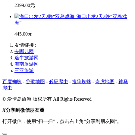
2399.00元
海口出发2天2晚“双岛戏
海”
445.00元
友情链接 :
去哪儿网
途牛旅游网
海南旅游网
三亚旅游
百度蜘蛛
-
谷歌地图
-
必应爬虫
-
搜狗蜘蛛
-
奇虎地图
-
神马
爬虫
© 爱情岛旅游 版权所有 All Rights Reserved
X
分享到微信朋友圈
打开微信，使用“扫一扫”，点击右上角“分享到朋友圈”。