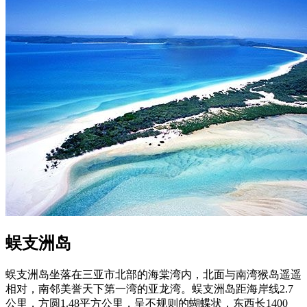
蜈支洲岛
蜈支洲岛坐落在三亚市北部的海棠湾内，北面与南湾猴岛遥遥
相对，南邻美誉天下第一湾的亚龙湾。蜈支洲岛距海岸线2.7
公里，方圆1.48平方公里，呈不规则的蝴蝶状，东西长1400