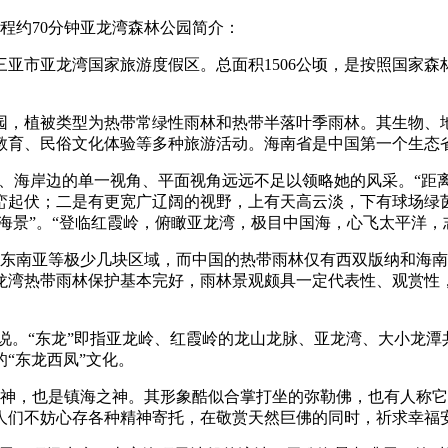
行程约70分钟亚龙湾森林公园简介：
亚市亚龙湾国家旅游度假区。总面积1506公顷，是按照国家
园，植被类型为热带常绿性雨林和热带半落叶季雨林。其生物、
教育、民俗文化体验等多种旅游活动。海南省是中国第一个生态省
滩、海岸边的单一视角、平面视角远远不足以领略她的风采。“距
峦起伏；二是有更宽广辽阔的视野，上有天高云淡，下有球场绿
海景”。“登临红霞岭，俯瞰亚龙湾，极目中国海，心飞太平洋，
、东南亚等极少几块区域，而中国的热带雨林仅有西双版纳和海
龙湾热带雨林保护基本完好，雨林景观颇具一定代表性、观赏性
”之说。“东龙”即指亚龙岭、红霞岭的龙山龙脉、亚龙湾、大小龙
“东龙西凤”文化。
神，也是镇海之神。其形象酷似合掌打坐的弥勒佛，也有人称它“
人们不妨心存各种精神寄托，在敬赏天然巨佛的同时，祈求幸福