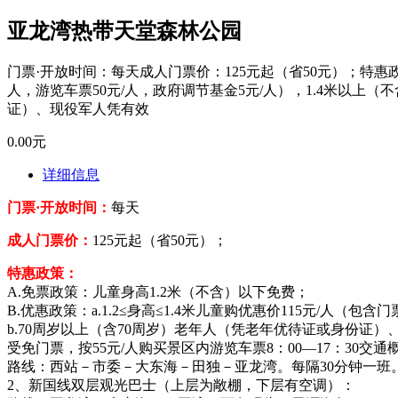
亚龙湾热带天堂森林公园
门票·开放时间：每天成人门票价：125元起（省50元）；特惠政策：
人，游览车票50元/人，政府调节基金5元/人），1.4米以上
证）、现役军人凭有效
0.00元
详细信息
门票·开放时间：
每天
成人门票价：
125元起（省50元）；
特惠政策：
A.免票政策：儿童身高1.2米（不含）以下免费；
B.优惠政策：a.1.2≤身高≤1.4米儿童购优惠价115元/人（包
b.70周岁以上（含70周岁）老年人（凭老年优待证或身份
受免门票，按55元/人购买景区内游览车票8：00—17：30交
路线：西站－市委－大东海－田独－亚龙湾。每隔30分钟一班
2、新国线双层观光巴士（上层为敞棚，下层有空调）：