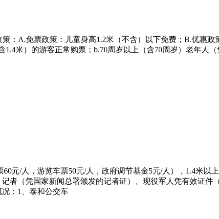
A.免票政策：儿童身高1.2米（不含）以下免费；B.优惠政策：a.
（不含1.4米）的游客正常购票；b.70周岁以上（含70周岁）老
含门票60元/人，游览车票50元/人，政府调节基金5元/人），1.4米
证）、记者（凭国家新闻总署颁发的记者证）、现役军人凭有效证
通概况：1、泰和公交车
。