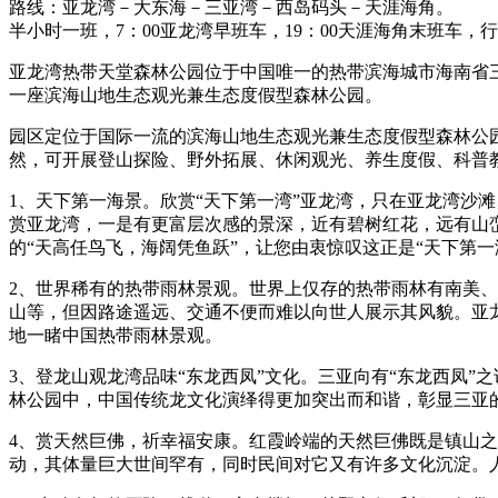
路线：亚龙湾－大东海－三亚湾－西岛码头－天涯海角。
半小时一班，7：00亚龙湾早班车，19：00天涯海角末班车，
亚龙湾热带天堂森林公园位于中国唯一的热带滨海城市海南省三
一座滨海山地生态观光兼生态度假型森林公园。
园区定位于国际一流的滨海山地生态观光兼生态度假型森林公
然，可开展登山探险、野外拓展、休闲观光、养生度假、科普
1、天下第一海景。欣赏“天下第一湾”亚龙湾，只在亚龙湾沙
赏亚龙湾，一是有更富层次感的景深，近有碧树红花，远有山
的“天高任鸟飞，海阔凭鱼跃”，让您由衷惊叹这正是“天下第一
2、世界稀有的热带雨林景观。世界上仅存的热带雨林有南美
山等，但因路途遥远、交通不便而难以向世人展示其风貌。亚
地一睹中国热带雨林景观。
3、登龙山观龙湾品味“东龙西凤”文化。三亚向有“东龙西凤
林公园中，中国传统龙文化演绎得更加突出而和谐，彰显三亚的
4、赏天然巨佛，祈幸福安康。红霞岭端的天然巨佛既是镇山之
动，其体量巨大世间罕有，同时民间对它又有许多文化沉淀。