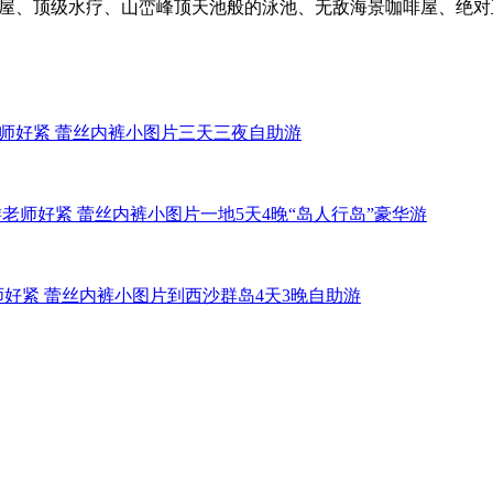
”屋、顶级水疗、山峦峰顶天池般的泳池、无敌海景咖啡屋、绝
老师好紧 蕾丝内裤小图片三天三夜自助游
老师好紧 蕾丝内裤小图片一地5天4晚“岛人行岛”豪华游
师好紧 蕾丝内裤小图片到西沙群岛4天3晚自助游