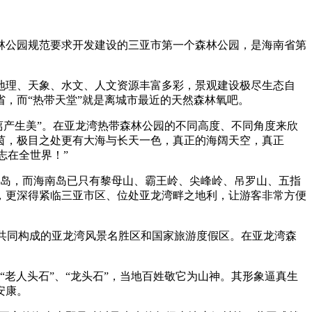
森林公园规范要求开发建设的三亚市第一个森林公园，是海南省第
地理、天象、水文、人文资源丰富多彩，景观建设极尽生态自
，而“热带天堂”就是离城市最近的天然森林氧吧。
离产生美”。在亚龙湾热带森林公园的不同高度、不同角度来欣
茵，极目之处更有大海与长天一色，真正的海阔天空，真正
志在全世界！”
南岛，而海南岛已只有黎母山、霸王岭、尖峰岭、吊罗山、五指
，更深得紧临三亚市区、位处亚龙湾畔之地利，让游客非常方便
潭共同构成的亚龙湾风景名胜区和国家旅游度假区。在亚龙湾森
老人头石”、“龙头石”，当地百姓敬它为山神。其形象逼真生
安康。