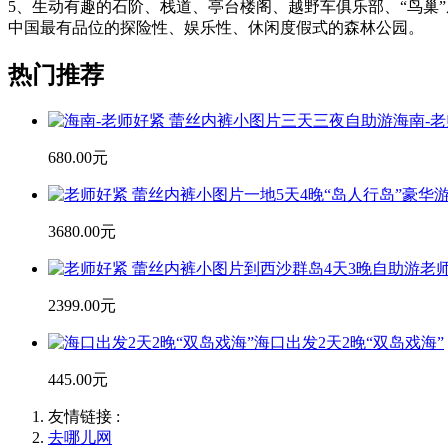
5、生动有趣的石阶、栈道、亭台楼阁、越野车俱乐部、“鸟巢
中国最有品位的探险性、娱乐性、休闲度假式的森林公园。
热门推荐
海南-
680.00元
3680.00元
老
2399.00元
海口出发2天2晚“双岛戏海”
445.00元
友情链接 :
去哪儿网