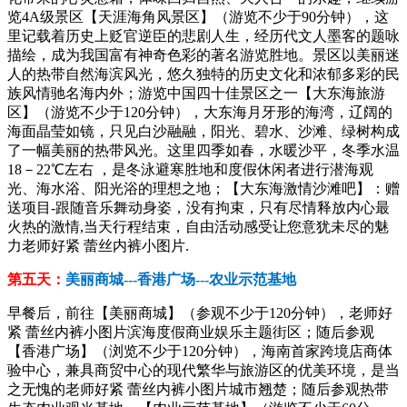
览4A级景区【天涯海角风景区】（游览不少于90分钟），这
里记载着历史上贬官逆臣的悲剧人生，经历代文人墨客的题咏
描绘，成为我国富有神奇色彩的著名游览胜地。景区以美丽迷
人的热带自然海滨风光，悠久独特的历史文化和浓郁多彩的民
族风情驰名海内外；游览中国四十佳景区之一【大东海旅游
区】（游览不少于120分钟），大东海月牙形的海湾，辽阔的
海面晶莹如镜，只见白沙融融，阳光、碧水、沙滩、绿树构成
了一幅美丽的热带风光。这里四季如春，水暖沙平，冬季水温
18－22℃左右 ，是冬泳避寒胜地和度假休闲者进行潜海观
光、海水浴、阳光浴的理想之地；【大东海激情沙滩吧】：赠
送项目-跟随音乐舞动身姿，没有拘束，只有尽情释放内心最
火热的激情,当天行程结束，自由活动感受让您意犹未尽的魅
力老师好紧 蕾丝内裤小图片.
第五天：
美丽商城---香港广场---农业示范基地
早餐后，前往【美丽商城】（参观不少于120分钟），老师好
紧 蕾丝内裤小图片滨海度假商业娱乐主题街区；随后参观
【香港广场】（浏览不少于120分钟），海南首家跨境店商体
验中心，兼具商贸中心的现代繁华与旅游区的优美环境，是当
之无愧的老师好紧 蕾丝内裤小图片城市翘楚；随后参观热带