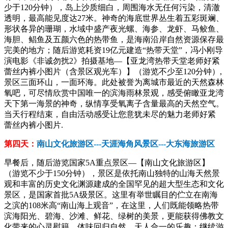
少于120分钟），岛上沙质细白，周围海水无任何污染，清澈
透明，最高能见度达27米。神奇的海底世界丛生着五彩斑斓、
形状各异的珊瑚，水域中盛产夜光螺、海参、龙虾、马鲛鱼、
海胆、鲳鱼及五颜六色的热带鱼，是海南沿岸自然资源保存最
完美的地方；随后游览耗资19亿元建造“热带天堂”，冯小刚导
演电影《非诚勿扰2》拍摄基地—【亚龙湾热带天堂老师好紧
蕾丝内裤小图片（含景区观光车）】（游览不少至120分钟）,
景区三面环山，一面环海。此处被誉为离城市最近的天然森林
氧吧，可尽情欣赏中国唯一的滨海雨林景观，感受俯瞰亚龙湾
天下第一海景的神奇，纵情享受氧离子含量最高的天然空气。
当天行程结束，自由活动感受让您意犹未尽的魅力老师好紧
蕾丝内裤小图片.
第四天：
南山文化旅游区---天涯海角风景区---大东海旅游区
早餐后，随后游览国家5A重点景区—【南山文化旅游区】
（游览不少于150分钟），景区是依托南山独特的山海天然景
观和丰富的历史文化渊源建成的全国罕见的超大型生态和文化
景区，是国家首批5A级景区。这里有举世瞩目的伫立在南海
之滨的108米高“南山海上观音”，在这里，人们既能领略热带
滨海阳光、碧海、沙滩、鲜花、绿树的美景，更能获得佛教文
化带来的心灵慰籍，体味回归自然、天人合一的乐趣；继续游