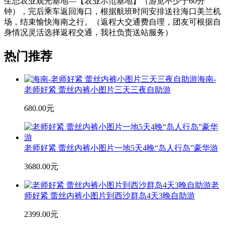
生态农业观光基地—【农业示范基地】（游览不少于60分
钟），完后乘车返回海口，根据航班时间安排送往海口美兰机
场，结束愉快海南之行。（返程大交通费自理，团友可根据自
身情况灵活选择返程交通，我社负责送站服务）
热门推荐
海南-
老师好紧 蕾丝内裤小图片三天三夜自助游
680.00元
老师好紧 蕾丝内裤小图片一地5天4晚“岛人行岛”豪华游
3680.00元
老
师好紧 蕾丝内裤小图片到西沙群岛4天3晚自助游
2399.00元