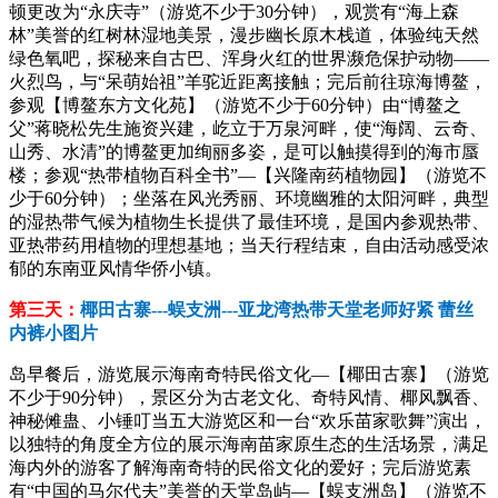
顿更改为“永庆寺”（游览不少于30分钟），观赏有“海上森
林”美誉的红树林湿地美景，漫步幽长原木栈道，体验纯天然
绿色氧吧，探秘来自古巴、浑身火红的世界濒危保护动物——
火烈鸟，与“呆萌始祖”羊驼近距离接触；完后前往琼海博鳌，
参观【博鳌东方文化苑】（游览不少于60分钟）由“博鳌之
父”蒋晓松先生施资兴建，屹立于万泉河畔，使“海阔、云奇、
山秀、水清”的博鳌更加绚丽多姿，是可以触摸得到的海市蜃
楼；参观“热带植物百科全书”—【兴隆南药植物园】（游览不
少于60分钟）；坐落在风光秀丽、环境幽雅的太阳河畔，典型
的湿热带气候为植物生长提供了最佳环境，是国内参观热带、
亚热带药用植物的理想基地；当天行程结束，自由活动感受浓
郁的东南亚风情华侨小镇。
第三天：
椰田古寨---蜈支洲---亚龙湾热带天堂老师好紧 蕾丝
内裤小图片
岛早餐后，游览展示海南奇特民俗文化—【椰田古寨】（游览
不少于90分钟），景区分为古老文化、奇特风情、椰风飘香、
神秘傩蛊、小锤叮当五大游览区和一台“欢乐苗家歌舞”演出，
以独特的角度全方位的展示海南苗家原生态的生活场景，满足
海内外的游客了解海南奇特的民俗文化的爱好；完后游览素
有“中国的马尔代夫”美誉的天堂岛屿—【蜈支洲岛】（游览不