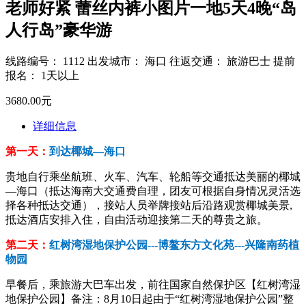
老师好紧 蕾丝内裤小图片一地5天4晚“岛
人行岛”豪华游
线路编号： 1112 出发城市： 海口 往返交通： 旅游巴士 提前
报名： 1天以上
3680.00元
详细信息
第一天：
到达椰城—海口
贵地自行乘坐航班、火车、汽车、轮船等交通抵达美丽的椰城
—海口（抵达海南大交通费自理，团友可根据自身情况灵活选
择各种抵达交通），接站人员举牌接站后沿路观赏椰城美景,
抵达酒店安排入住，自由活动迎接第二天的尊贵之旅。
第二天：
红树湾湿地保护公园---博鳌东方文化苑---兴隆南药植
物园
早餐后，乘旅游大巴车出发，前往国家自然保护区【红树湾湿
地保护公园】备注：8月10日起由于“红树湾湿地保护公园”整