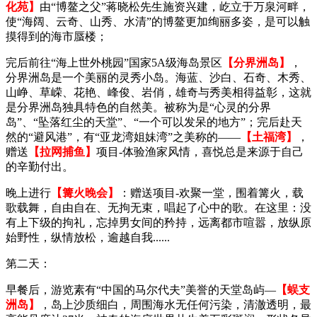
化苑】
由“博鳌之父”蒋晓松先生施资兴建，屹立于万泉河畔，
使“海阔、云奇、山秀、水清”的博鳌更加绚丽多姿，是可以触
摸得到的海市蜃楼；
完后前往“海上世外桃园”国家5A级海岛景区
【分界洲岛】
，
分界洲岛是一个美丽的灵秀小岛。海蓝、沙白、石奇、木秀、
山峥、草嵘、花艳、峰俊、岩俏，雄奇与秀美相得益彰，这就
是分界洲岛独具特色的自然美。被称为是“心灵的分界
岛”、“坠落红尘的天堂”、“一个可以发呆的地方”；完后赴天
然的“避风港”，有“亚龙湾姐妹湾”之美称的——
【土福湾】
，
赠送
【拉网捕鱼】
项目-体验渔家风情，喜悦总是来源于自己
的辛勤付出。
晚上进行
【篝火晚会】
：赠送项目-欢聚一堂，围着篝火，载
歌载舞，自由自在、无拘无束，唱起了心中的歌。在这里：没
有上下级的拘礼，忘掉男女间的矜持，远离都市喧嚣，放纵原
始野性，纵情放松，逾越自我......
第二天：
早餐后，游览素有“中国的马尔代夫”美誉的天堂岛屿—
【蜈支
洲岛】
，岛上沙质细白，周围海水无任何污染，清澈透明，最