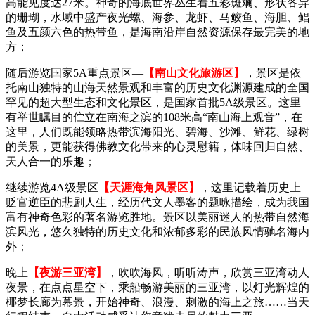
高能见度达27米。神奇的海底世界丛生着五彩斑斓、形状各异
的珊瑚，水域中盛产夜光螺、海参、龙虾、马鲛鱼、海胆、鲳
鱼及五颜六色的热带鱼，是海南沿岸自然资源保存最完美的地
方；
随后游览国家5A重点景区—
【南山文化旅游区】
，景区是依
托南山独特的山海天然景观和丰富的历史文化渊源建成的全国
罕见的超大型生态和文化景区，是国家首批5A级景区。这里
有举世瞩目的伫立在南海之滨的108米高“南山海上观音”，在
这里，人们既能领略热带滨海阳光、碧海、沙滩、鲜花、绿树
的美景，更能获得佛教文化带来的心灵慰籍，体味回归自然、
天人合一的乐趣；
继续游览4A级景区
【天涯海角风景区】
，这里记载着历史上
贬官逆臣的悲剧人生，经历代文人墨客的题咏描绘，成为我国
富有神奇色彩的著名游览胜地。景区以美丽迷人的热带自然海
滨风光，悠久独特的历史文化和浓郁多彩的民族风情驰名海内
外；
晚上
【夜游三亚湾】
，吹吹海风，听听涛声，欣赏三亚湾动人
夜景，在点点星空下，乘船畅游美丽的三亚湾，以灯光辉煌的
椰梦长廊为幕景，开始神奇、浪漫、刺激的海上之旅……当天