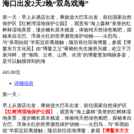
海口出发2天2晚“双岛戏海”
第一天：早上从酒店出发，乘旅游大巴车出发，前往国家自然
保护区【红树湾湿地保护公园】，观赏有“海上森林”美誉的红
树林湿地美景，漫步幽长原木栈道，体验纯天然绿色氧吧，探
秘来自古巴、浑身火红的世界濒危保护动物——火烈鸟，
与“呆萌始祖”羊驼近距离接触；随后前往琼海博鳌，参观【博
鳌东方文化苑】由“博鳌之父”蒋晓松先生施资兴建，屹立于万
泉河畔，使“海阔、云奇、山秀、水清”的博鳌更加绚丽多姿，
是可以触摸得到的海
445.00元
详细信息
第一天：
早上从酒店出发，乘旅游大巴车出发，前往国家自然保护区
【红树湾湿地保护公园】
，观赏有“海上森林”美誉的红树林湿
地美景，漫步幽长原木栈道，体验纯天然绿色氧吧，探秘来自
古巴、浑身火红的世界濒危保护动物——火烈鸟，与“呆萌始
祖”羊驼近距离接触；随后前往琼海博鳌，参观
【博鳌东方文