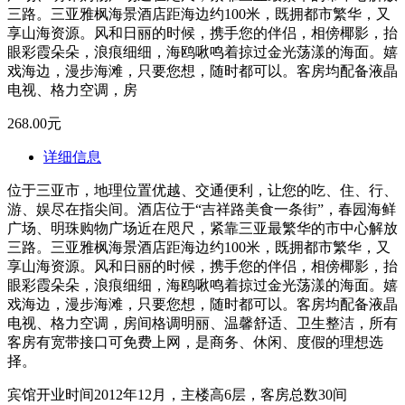
三路。三亚雅枫海景酒店距海边约100米，既拥都市繁华，又
享山海资源。风和日丽的时候，携手您的伴侣，相傍椰影，抬
眼彩霞朵朵，浪痕细细，海鸥啾鸣着掠过金光荡漾的海面。嬉
戏海边，漫步海滩，只要您想，随时都可以。客房均配备液晶
电视、格力空调，房
268.00元
详细信息
位于三亚市，地理位置优越、交通便利，让您的吃、住、行、
游、娱尽在指尖间。酒店位于“吉祥路美食一条街”，春园海鲜
广场、明珠购物广场近在咫尺，紧靠三亚最繁华的市中心解放
三路。三亚雅枫海景酒店距海边约100米，既拥都市繁华，又
享山海资源。风和日丽的时候，携手您的伴侣，相傍椰影，抬
眼彩霞朵朵，浪痕细细，海鸥啾鸣着掠过金光荡漾的海面。嬉
戏海边，漫步海滩，只要您想，随时都可以。客房均配备液晶
电视、格力空调，房间格调明丽、温馨舒适、卫生整洁，所有
客房有宽带接口可免费上网，是商务、休闲、度假的理想选
择。
宾馆开业时间2012年12月，主楼高6层，客房总数30间