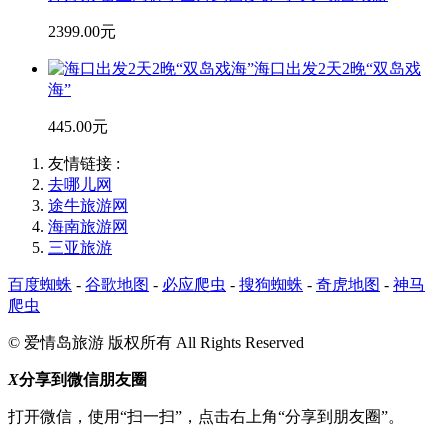
2399.00元
海口出发2天2晚“双岛戏
海”
445.00元
友情链接 :
去哪儿网
途牛旅游网
海南旅游网
三亚旅游
百度蜘蛛
-
谷歌地图
-
必应爬虫
-
搜狗蜘蛛
-
奇虎地图
-
神马
爬虫
© 爱情岛旅游 版权所有 All Rights Reserved
X
分享到微信朋友圈
打开微信，使用“扫一扫”，点击右上角“分享到朋友圈”。