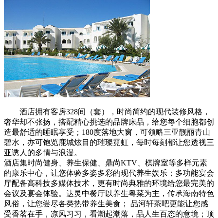
酒店拥有客房328间（套），时尚简约的现代装修风格，
奢华却不张扬，搭配精心挑选的品牌床品，给您每个细胞都创
造最舒适的睡眠享受；180度落地大窗，可领略三亚靓丽青山
碧水，亦可饱览鹿城炫目的璀璨霓虹，每时每刻都让您透视三
亚诱人的多情与浪漫。
酒店集时尚健身、养生保健、鼎尚KTV、棋牌室等多样元素
的康乐中心，让您体验多姿多彩的现代养生娱乐；多功能宴会
厅配备高科技多媒体技术，更有时尚典雅的环境给您最完美的
会议及宴会体验。达灵中餐厅以养生粤菜为主，传承海南特色
风俗，让您尝尽各类热带养生美食； 品河轩茶吧更能让您感
受香茗在手，凉风习习，看潮起潮落，品人生百态的意境；顶