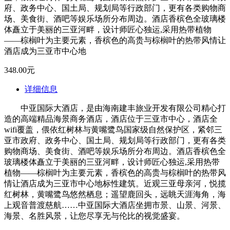
府、政务中心、国土局、规划局等行政部门，更有各类购物商
场、美食街、酒吧等娱乐场所分布周边。酒店香槟色全玻璃楼
体矗立于美丽的三亚河畔，设计师匠心独运,采用热带植物
——棕榈叶为主要元素，香槟色的高贵与棕榈叶的热带风情让
酒店成为三亚市中心地
348.00元
详细信息
中亚国际大酒店，是由海南建丰旅业开发有限公司精心打
造的高端精品海景商务酒店，酒店位于三亚市中心，酒店全
wifi覆盖，偎依红树林与黄嘴鹭鸟国家级自然保护区，紧邻三
亚市政府、政务中心、国土局、规划局等行政部门，更有各类
购物商场、美食街、酒吧等娱乐场所分布周边。酒店香槟色全
玻璃楼体矗立于美丽的三亚河畔，设计师匠心独运,采用热带
植物——棕榈叶为主要元素，香槟色的高贵与棕榈叶的热带风
情让酒店成为三亚市中心地标性建筑。近观三亚母亲河，悦揽
红树林，黄嘴鹭鸟悠然栖息；遥望鹿回头，远眺天涯海角，海
上观音普渡慈航……中亚国际大酒店坐拥市景、山景、河景、
海景、名胜风景，让您尽享无与伦比的视觉盛宴。