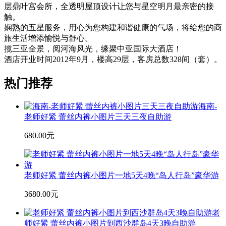
层鼎叶宫会所，全透明屋顶设计让您与星空明月最亲密的接
触。
娴熟的五星服务，用心为您构建和谐健康的气场，将给您的商
旅生活增添愉悦与舒心。
揽三亚全景，阅河海风光，缘聚中亚国际大酒店！
酒店开业时间2012年9月，楼高29层，客房总数328间（套）。
热门推荐
海南-
老师好紧 蕾丝内裤小图片三天三夜自助游
680.00元
老师好紧 蕾丝内裤小图片一地5天4晚“岛人行岛”豪华游
3680.00元
老
师好紧 蕾丝内裤小图片到西沙群岛4天3晚自助游